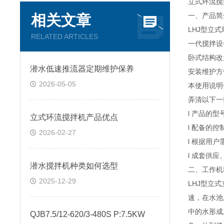
立式环流搅
一、产品
相关文章
LHJ型立
RELATED ARTICLES
一代搅拌设
卧式结构改
潜水低速推流器定期维护保养
安装维护方
2026-05-05
本使用说明
弄清以下
l 产品的
立式环流搅拌机产品优点
l 配备的
2026-02-27
l 根据用
l 成套供
潜水搅拌机种类如何选型
二、工作
2025-12-29
LHJ型立
速，在水池
中的水形成
QJB7.5/12-620/3-480S P:7.5KW