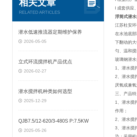
相关文章
l 成套供
RELATED ARTICLES
浮筒式潜水
江苏杜安环
潜水低速推流器定期维护保养
在水池底部
2026-05-05
下翻动的大
匀、温和搅
玻璃钢潜水
立式环流搅拌机产品优点
1、潜水搅
2026-02-27
2、潜水搅
厌氧或兼氧
潜水搅拌机种类如何选型
三、产品
2025-12-29
1、潜水搅
作用；
2、潜水搅
QJB7.5/12-620/3-480S P:7.5KW
3、潜水搅
2025-05-26
染；采用机