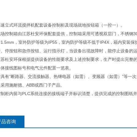
立式环流搅拌机配套设备控制柜及现场就地按钮箱（一控一）。
控制箱由江苏杜安环保配套提供，控制箱采用可透视双层门，不锈钢304
1.5mm，室外防护等级为IP55，室内防护等级不低于IP4X，箱内安
开、停按钮和急停按钮、运行指示灯，当设备出现故障时，能停止设备的
杜安环保根据提供设备的性能要求及上述控制要求，生产时提出完整的
具体接线图标号和电气元件配置一览表。
有“断路器、交流接触器、热继电器（如需）、变频器（如需）”等一次
采用施耐德、ABB或西门子产品。
柜内留与PLC系统连接的接线端子并标识清楚，提供完成的控制图纸并
产品咨询