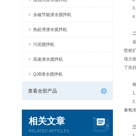
3、
永磁节能潜水搅拌机
4、
热处理潜水搅拌机
采用
污泥搅拌机
喷射
现大
高速潜水搅拌机
了良
QJB潜水搅拌机
根据
查看全部产品
1、
2、
兼氧
相关文章
RELATED ARTICLES
1、