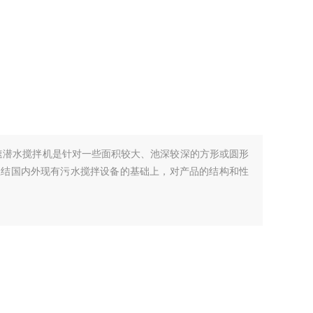
3-740高速潜水搅拌机是针对一些面积较大、池深较深的方形或圆形
总结国内外现有污水搅拌设备的基础上，对产品的结构和性