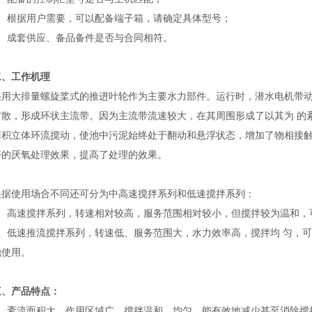
根据用户需要，可以配备端子箱，请确定具体型号；
成套供应、备品备件是否与合同相符。
二、工作机理
大排量螺旋桨式的推进叶轮作为主要水力部件。运行时，潜水电机带动
扩散，形成环状主流带。因为主流带流速较大，在其周围形成了以其为 的
面积立体环流搅动，使池中污泥始终处于翻动和悬浮状态，增加了物相接
好的厌氧处理效果，提高了处理的效果。
使用场合不同还可分为中高速搅拌系列和低速搅拌系列：
高速搅拌系列，转速相对较高，服务范围相对较小，但搅拌较为温和，
低速推流搅拌系列，转速低、服务范围大，水力效率高，搅拌均 匀，可
池使用。
三、产品特点：
紊流面积大，作用区域广，搅拌温和、均匀，能有效地减少甚至消除搅