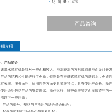
访 问 量：
1675
产品咨询
详细介绍
一、产品简介
潜水搅拌机是针对一些面积较大、池深较深的方形或圆形池而设计开发
对产品的结构和性能进行了创新，特别是在推进式搅拌机的基础上，创造
搅拌效率、服务面积、适用性等方面更具显著特点，具有使用寿命长、噪
用说明包括产品的安装调试、操作运行、维护保养等方面应该遵守的一
弄清以下一些问题：
产品的型号、规格与与所用的场合是否配合；
配备的控制柜型号是否与主机匹配；