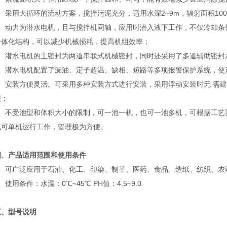
用大循环的流动方案，搅拌污泥充分，适用水深2~9m，辐射面积100~
动力为潜水电机，且与搅拌机同轴，应用时潜入液下工作，不仅冷却条
一体化结构，可以减少机械损耗，提高机组效率；
潜水电机的主密封为两道串联式机械密封，同时还采用了多道辅助密封
潜水电机配置了漏油、定子超温、缺相、短路等多项报警保护系统，使产
安装方便灵活。可采用多种安装方式进行安装，采用浮动安装时无 需建
便；
不受池型和体积大小的限制，可一池一机，也可一池多机，可根据工艺
也可单机运行工作，管理极为方便。
四、产品适用范围和使用条件
可广泛应用于石油、化工、印染、制革、医药、食品、造纸、纺织、农
用条件：水温：0℃~45℃ PH值：4.5~9.0
五、型号说明