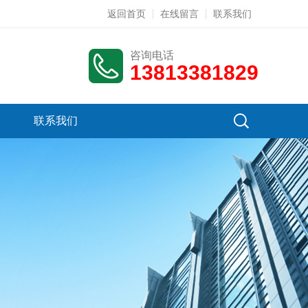
返回首页
在线留言
联系我们
咨询电话
13813381829
联系我们