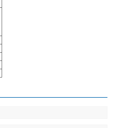
9
2
8
5
5