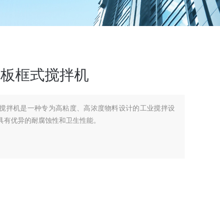
速板框式搅拌机
式搅拌机是一种专为高粘度、高浓度物料设计的工业搅拌设
，具有优异的耐腐蚀性和卫生性能。