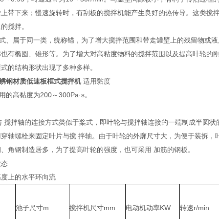
壁上带下来；慢速旋转时，有刮板的搅拌机能产生良好的热传导。这类搅
浆的搅拌。
、属于同一类，统称锚，为了增大搅拌范围和带走罐壁上的残留物或液
廓也有椭圆、锥形等。为了增大对高粘度物料的搅拌范围以及提高叶轮的
框式的结构形状出现了多种多样。
不锈钢材质低速板框式搅拌机
适用黏度
高黏度为200～300Pa·s。
 搅拌轴的连接方式类似于桨式，即叶轮与搅拌轴连接的一端制成半圆状
用穿轴螺栓来固定叶片与搅 拌轴。由于叶轮的外廓尺寸大，为便于装拆，
钢、角钢制造居多，为了提高叶轮的强度，也可采用 加筋的钢板。
状态
高度上的水平环向流
池子尺寸m
搅拌机尺寸mm
电动机动率KW
转速r/min