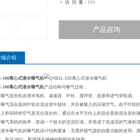
访 问 量：
293
产品咨询
详细介绍
11-100离心式潜水曝气机
11-100离心式潜水曝气机
产品
结构与
曝气
过程
：
水曝气混合机由潜水电机、减速器、叶轮、搅拌室、底座和进气管组成。
水曝气混合器的叶轮在混合室中旋转，并且被吸入的压缩空气。由于叶轮
吸入和切碎的空气是充分混合的，通过在水平方向上的混合室的混合室的
了曝气系统的效率，形成一个
较
大的交流区域，并形成了高湍流的气液射
式潜水曝气机的曝气机设计结构紧凑，无需外接气源的自吸功能的使用。
用，电压
380V
，配现场不锈钢控制柜安装使用。