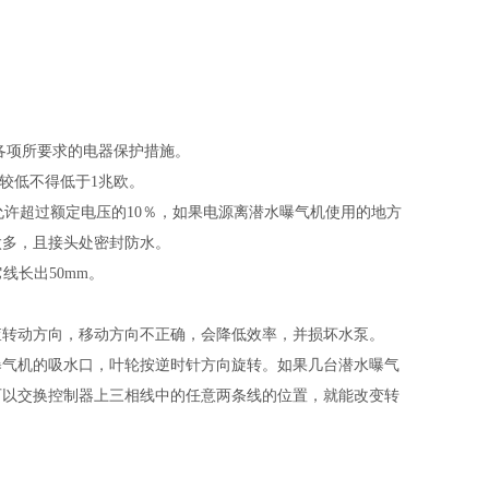
各项所要求的电器保护措施。
较
低不得低于
1
兆欧。
允许超过额定电压的
10
％，如果电源离潜水曝气机使用的地方
太多，且接头处密封防水。
它线长出
50mm
。
查转动方向，移动方向不正确，会降低效率，并损坏水泵。
曝气机的吸水口，叶轮按逆时针方向旋转。如果几台潜水曝气
可以交换控制器上三相线中的任意两条线的位置，就能改变转