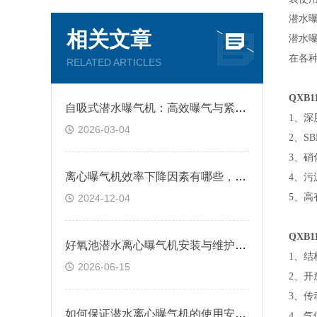
潜水
相关文章
潜水
在各
RELATED ARTICLES
QXB
自吸式潜水曝气机：高效曝气与紧凑设计的融合
1
、深
2026-03-04
2
、
SB
3
、硝
离心曝气机效率下降因素有哪些，快来了解下
4
、污
5
、高
2024-12-04
QXB
好氧池潜水离心曝气机安装与维护要点
1
、结
2026-06-15
2
、开
3
、传
如何保证潜水离心曝气机的使用安全？
4
、气