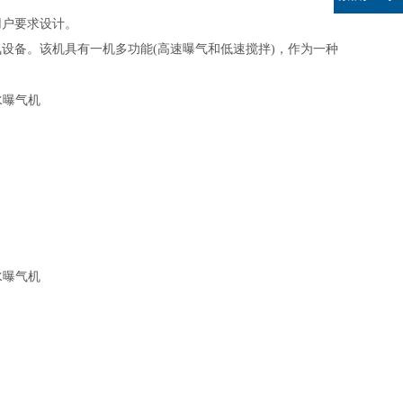
用户要求设计。
氧设备。
该机具有一机多功能
(
高速曝气和低速搅拌
)
，作为一种