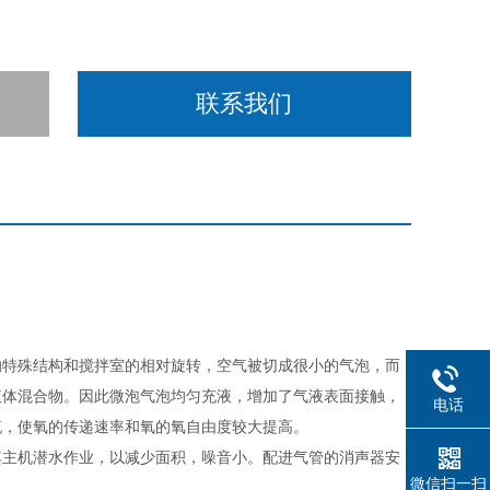
联系我们
的特殊结构和搅拌室的相对旋转，空气被切成很小的气泡，而
液体混合物。因此微泡气泡均匀充液，增加了气液表面接触，
电话
流，使氧的传递速率和氧的氧自由度
较
大提高。
其主机潜水作业，以减少面积，噪音小。
配进气管的消声器安
微信扫一扫