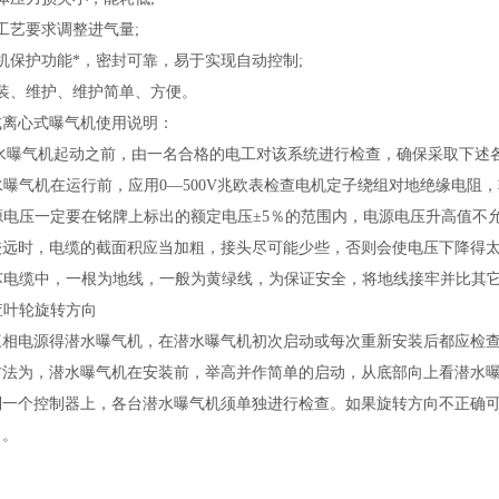
工艺要求调整进气量
;
机保护功能*，密封可靠，易于实现自动控制
;
装、维护、维护简单、方便。
式离心式曝气机使用说明：
水曝气机起动之前，由一名合格的电工对该系统进行检查，确保采取下述
水曝气机在运行前，应用
0
—
500V
兆欧表检查电机定子绕组对地绝缘电阻，
源电压一定要在铭牌上标出的额定电压±
5
％的范围内，电源电压升高值不
较远时，电缆的截面积应当加粗，接头尽可能少些，否则会使电压下降得
芯电缆中，
一根
为地线，一般为黄绿线，为保证安全，将地线接牢并比其
查叶轮旋转方向
三相电源得潜水曝气机，在潜水曝气机初次启动或每次重新安装后都应检
方法为，潜水曝气机在安装前，举高并作简单的启动，从底部向上看潜水
到一个控制器上，各台潜水曝气机须单独进行检查。如果旋转方向不正确
向。