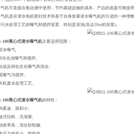
曝气机可直接在氧化塘中使用，节约基础设施的成本
。
产品的底盘可根据
曝气
机是在
潜水电机密封技术和基于自身发展潜水曝气机的引进
的一种增
种污水处理工艺的曝气和搅拌装置，特别是深池
(
高达
20m
的深度
)
。
11-100离心式潜水曝气机
主要适用范围：
层水曝气
;
R
生化池曝气和搅拌
;
化或反硝化生化曝气和混合
;
泥曝气与搅拌
;
有机废水处理工艺。
11-100离心式潜水曝气机
的特性：
构紧凑、面积小
;
放式结构，无堵塞
;
动效率高，混合软制服
;
体压力损失小，能耗低
;