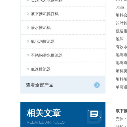
0mm
液下推流搅拌机
填料
的叶
潜水推流机
低速
池深
氧化沟推流器
有效
池廊
不锈钢潜水推流器
池廊
低速推流器
填料
填料
查看全部产品
单廊
相关文章
液下
壳体
RELATED ARTICLES
叶轮