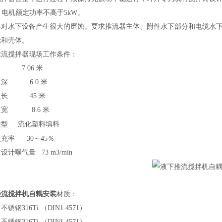
，电机额定功率不高于5kW。
会对水下设备产生很大的磨蚀。要求
推流
器主体、附件水下部分和电缆水
轮和壳体。
推流搅拌器现场
工作
条件
：
7.06 米
水深
6.0
米
道长
45
米
道宽
8.6
米
类型
流化塑料填料
填充率
30～45％
道设计曝气量
73 m3/min
推流搅拌机自耦安装
材质
：
：不锈钢
316Ti （DIN1.4571）
：不锈钢
316Ti （DIN1.4571）