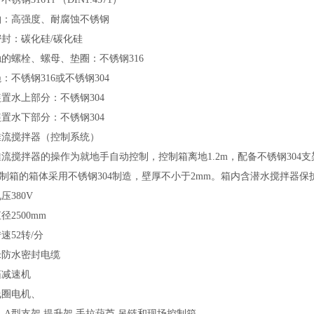
轴：高强度、耐腐蚀不锈钢
密封：碳化硅
/碳化硅
触的螺栓、螺母、垫圈：不锈钢
316
绳：不锈钢
316
或不锈钢
304
装置水上部分：不锈钢
304
装置水下部分：不锈钢
304
推流搅拌器（控制系统
）
推流搅拌器的操作为就地手自动控制，控制箱离地
1.2m，配备不锈钢30
控制箱的箱体采用不锈钢304制造，壁厚不小于2mm。箱内含潜水搅拌器
电压
380V
直径
2500mm
转速
52转/分
米防水密封电缆
箱减速机
线圈电机、
轨
A型支架 提升架 手拉葫芦 吊链
和现场控制箱