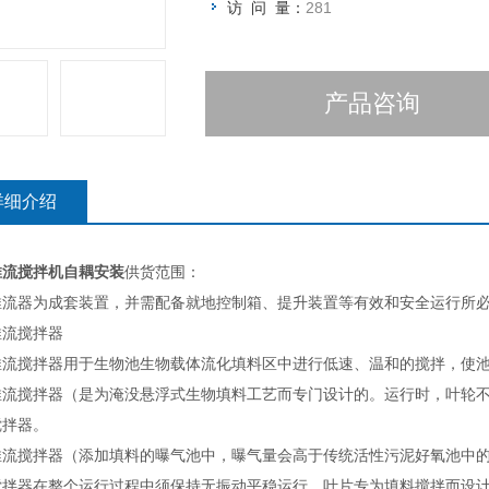
访 问 量：
281
产品咨询
详细介绍
推流搅拌机自耦安装
供货范围
：
推流
器为成套装置，并需配备就地控制箱、提升装置等有效和安全运行所
推流搅拌器
推流搅拌器用于生物池生物载体流化填料区中进行低速、温和的搅拌，使
推流搅拌器（是为淹没悬浮式生物填料工艺而专门设计的。运行时，叶轮
搅拌器。
推流搅拌器（添加填料的曝气池中，曝气量会高于传统活性污泥好氧池中
搅拌器在整个运行过程中须保持无振动平稳运行，叶片专为填料搅拌而设