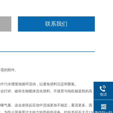
联系我们
必需的附件。
池中污水缓慢地循环流动，以避免填料沉淀和聚集。
不会打碎、破坏生物载体流化填料。不接受与电机轴直联的高
电话
的曝气量。这会使得反应池中流场更加不稳定，紊流更多。因
计。为防止因承受过大的力矩而损伤设备，叶轮直径不大于
150
微信扫一扫