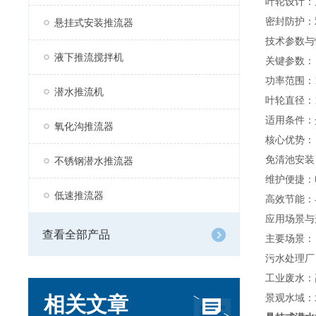
叶轮设计
‌
密封防护
‌
悬挂式安装推流器
技术参数与
液下推流搅拌机
关键参数
‌：
功率范围：
潜水推流机
叶轮直径：
适用条件：
氧化沟推流器
核心优势
‌：
免清池安装
不锈钢潜水推流器
维护便捷
‌
低速推流器
高效节能
‌
应用场景与
查看全部产品
主要场景
‌：
污水处理厂
工业废水：
相关文章
景观水域：