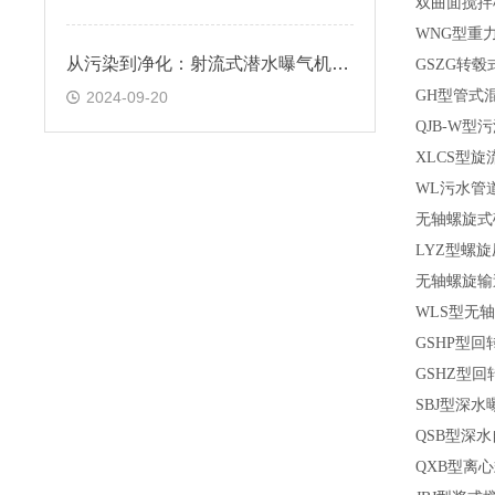
双曲面搅拌
WNG
型重
从污染到净化：射流式潜水曝气机在环保中的关键作用
GSZG
转毂
GH
型管式
2024-09-20
QJB-W
型污
XLCS
型旋
WL
污水管
无轴螺旋式
LYZ
型螺旋
无轴螺旋输
WLS
型无轴
GSHP
型回
GSHZ
型回
SBJ
型深水
QSB
型深水
QXB
型离心