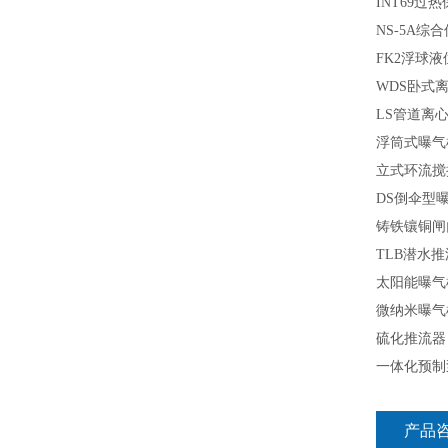
INT69
过热
NS-5A
综合
FK2
浮球液
WDS
卧式
LS
管道离
浮筒式曝气
立式环流搅
DS
倒伞型
铸铁镶铜闸
TLB
潜水推
太阳能曝气
微纳米曝气
硫化推流器
一体化预制
产品