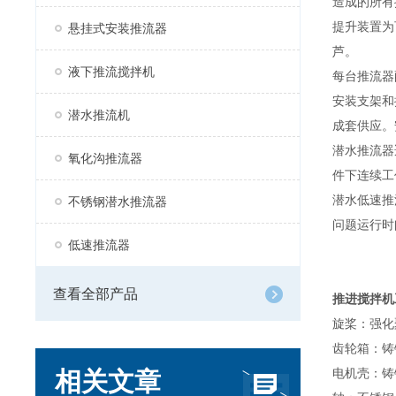
造成的所有
提升装置为
悬挂式安装推流器
芦。
液下推流搅拌机
每台推流器
安装支架和
潜水推流机
成套供应。
潜水推流器
氧化沟推流器
件下连续工
潜水低速推
不锈钢潜水推流器
问题运行时
低速推流器
查看全部产品
推进搅拌机
旋桨：强化
齿轮箱：铸
相关文章
电机壳：铸