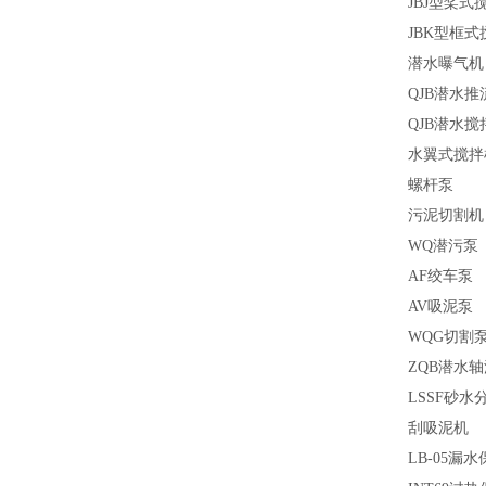
JBJ
型桨式
JBK
型框式
潜水曝气机
QJB
潜水推
QJB
潜水搅
水翼式搅拌
螺杆泵
污泥切割机
WQ
潜污泵
AF
绞车泵
AV
吸泥泵
WQG
切割
ZQB
潜水轴
LSSF
砂水
刮吸泥机
LB-05
漏水