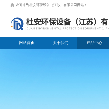
欢迎来到
杜安环保设备（江苏）有限公司网站
！
网站首页
关于我们
产品中心