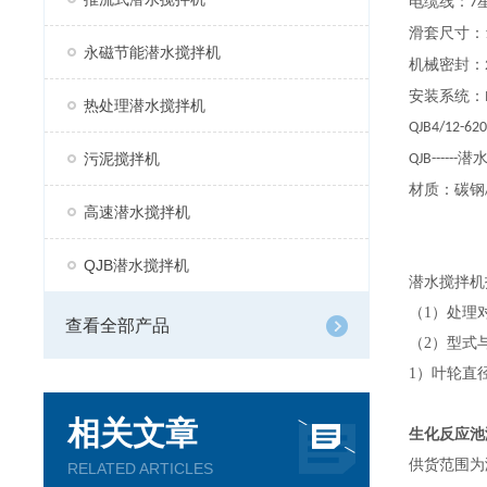
电缆线：
7
滑套尺寸：
永磁节能潜水搅拌机
机械密封：
安装系统：
热处理潜水搅拌机
QJB4/12-620
污泥搅拌机
潜
QJB------
材质：碳钢
高速潜水搅拌机
QJB潜水搅拌机
潜水搅拌机
（1）处理
查看全部产品
（2）型式
1）叶轮直
相关文章
生化反应池潜水
供货范围为
RELATED ARTICLES