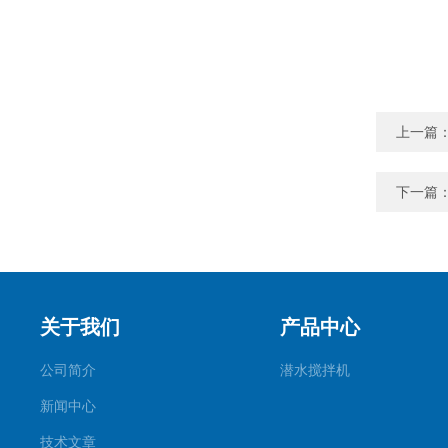
上一篇
下一篇
关于我们
产品中心
公司简介
潜水搅拌机
新闻中心
技术文章