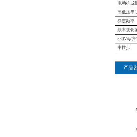
电动机成
高低压串
额定频率
频率变化
380V
母线
中性点
产品