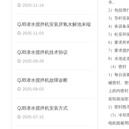
水。
2025-11-14
2）包括滑
3）导杆安
QJB潜水搅拌机安装厌氧水解池末端
4）各设备
2025-11-03
5）杜安环
6）要求所
7）要求搅
QJB潜水搅拌机技术协议
8）水池走
2025-09-28
（4）密封
1）每台设
QJB潜水搅拌机故障诊断
械密封。密
2025-09-03
上的内密封
齿轮箱油室
2）密封既
QJB潜水搅拌机安装方式
（5）冷却
2025-07-15
电机能被周