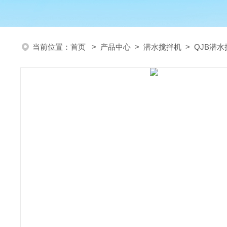
当前位置：
首页
>
产品中心
>
潜水搅拌机
>
QJB潜