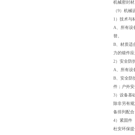
机械密封材
（9）机械
1）技术与
A、所有设
替。
B、材质适
力的锻件应
2）安全防
A、所有设
B、安全防
件；户外安
3）设备基
除非另有规
备排列配合
4）紧固件
杜安环保
提