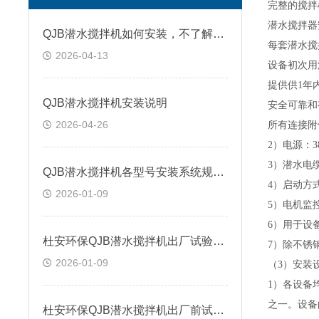
完整的搅拌
潜水搅拌器
QJB潜水搅拌机如何安装，不了解的看看本篇
每套潜水搅
2026-04-13
设备初次用
提供供1
年
QJB潜水搅拌机安装说明
安全可靠和
2026-04-26
所有连接附
2）电源：3
3）潜水电
QJB潜水搅拌机各型号安装系统规格尺寸
4）启动方
2026-01-09
5）电机监
6）用于设
杜安环保QJB潜水搅拌机出厂试验内容
7）除不锈
2026-01-09
（3）安装
1）各设备
之一。设备
杜安环保QJB潜水搅拌机出厂前试验说明