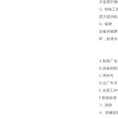
片采用不锈
5）特殊工
卖方提供机
6）铭牌
设备的铭牌
时，如潜水
A.制造厂名
B.设备的
C.序列号
D.出厂年月
E.全部工
F.制造标准
7）润滑
A、机械设