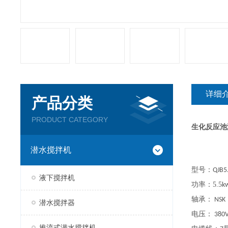
详细
产品分类
PRODUCT CATEGORY
生化反应池潜水
潜水搅拌机
型号：
QJB5
液下搅拌机
功率：5.5
k
轴承：
NSK
潜水搅拌器
电压：
380
推流式潜水搅拌机