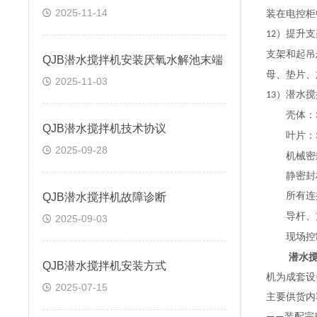
2025-11-14
装在电控柜
）提升支
12
支架和起吊
QJB潜水搅拌机安装厌氧水解池末端
母、垫片、
2025-11-03
）
潜水搅
13
壳体：
QJB潜水搅拌机技术协议
叶片：
2025-09-28
机械密
静密封
所有连
QJB潜水搅拌机故障诊断
导杆、
2025-09-03
现场控
潜水
QJB潜水搅拌机安装方式
机
为成套设
2025-07-15
主要供货内
装配完