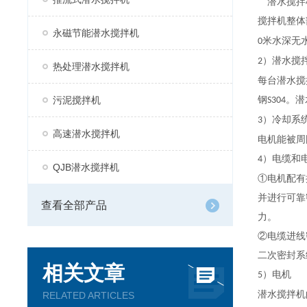
潜水搅拌
搅拌机整体
永磁节能潜水搅拌机
米水深无
0
）
潜水搅
2
热处理潜水搅拌机
每台潜水搅
污泥搅拌机
钢
。
潜
S304
）冷却系
3
高速潜水搅拌机
电机能被周
）电缆和
4
QJB潜水搅拌机
①电机配有
并进行可靠
查看全部产品
力。
②电缆进线
二次密封系
相关文章
）电机
5
潜水搅拌机
RELATED ARTICLES