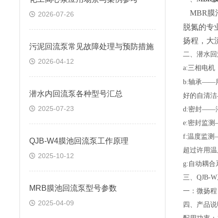
MBR
2026-07-26
脱氮的专
扬程，大
污泥回流泵常见故障处理与预防措施
二、潜水回
2026-04-12
a:三相电机
b:轴承——
潜水内回流泵各种型号汇总
好的自清洁
2025-07-23
d:密封—
e:密封监
f:温度监
QJB-W4膜池回流泵工作原理
超过许用温
2025-10-12
g:自动耦
三、QJB
MRB膜池回流泵型号参数
一：微扬程
2025-04-09
四、产品说