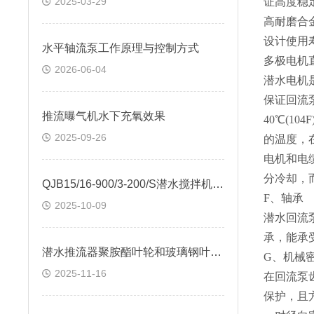
2025-03-29
证高度稳
高耐磨合
设计使用寿
水平轴流泵工作原理与控制方式
多极电机
2026-06-04
潜水电机是
保证回流
推流曝气机水下充氧效果
40℃(1
2025-09-26
的温度，
电机和电
分冷却，
QJB15/16-900/3-200/S潜水搅拌机厂家
F、轴承
2025-10-09
潜水回流
承，能承
潜水推流器聚胺酯叶轮和玻璃钢叶轮的区别
G、机械
2025-11-16
在回流泵
保护，且