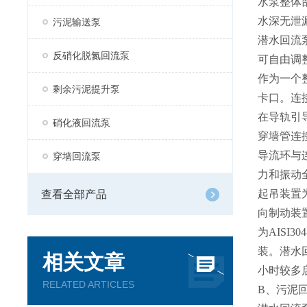
水泵整体
水深无泄
污泥输送泵
潜水回流
反硝化脱氮回流泵
可自由调
作为一个
剩余污泥提升泵
卡口。连
在导轨引
硝化液回流泵
穿墙管连
导流环与
穿墙回流泵
力和振动
起吊装置
查看全部产品
向制动装
为AISI
装。潜水
相关文章
小时
较
多
RELATED ARTICLES
B、污泥