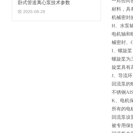
一对径向
卧式管道离心泵技术参数
材料，具
2025-08-28
机械密封的
H、水泵
电机轴和
械密封、
I、螺旋桨
螺旋桨为
旋桨具有
J、导流环
回流泵的
不锈钢AIS
K、电机
所有的电
回流泵设
被专用保