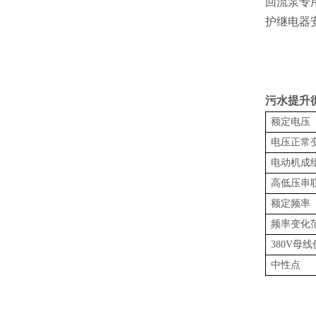
回流泵专
护继电器
污水提升循
额定电压
电压正常
电动机成
高低压串
额定频率
频率变化
380V
母线
中性点