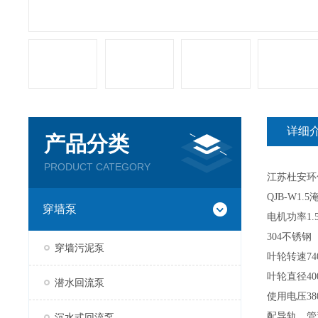
详细
产品分类
PRODUCT CATEGORY
江苏杜安环
QJB-W1.5
穿墙泵
电机功率
1
304
不锈钢
穿墙污泥泵
叶轮转速7
4
叶轮直径
4
潜水回流泵
使用电压
38
配导轨、管
沉水式回流泵