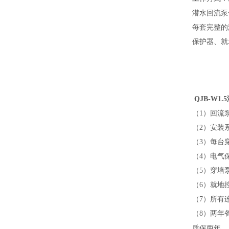
潜水回流泵
每套完整的
保护器、就
QJB-W1
（
1
）
回流
（
2
）安装
（
3
）每台
（
4
）电气
（
5
）穿墙
（
6
）就地
（
7
）所有
（
8
）两年
质保两年