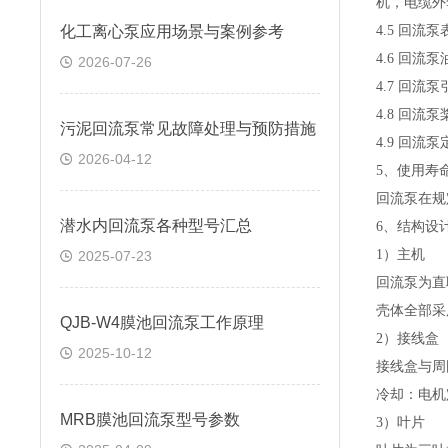
机，电缆外
化工离心泵应用场景与案例参考
4.5
回流泵
4.6
回流泵
2026-07-26
4.7
回流泵
4.8
回流泵
污泥回流泵常见故障处理与预防措施
4.9
回流泵
2026-04-12
5
、使用寿
回流泵在规
潜水内回流泵各种型号汇总
6
、结构设
1
）主机
2025-07-23
回流泵为直
壳体全部采
QJB-W4膜池回流泵工作原理
2
）接线盒
2025-10-12
接线盒与周
冷却：电机
MRB膜池回流泵型号参数
3
）叶片