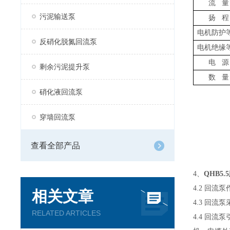
流
量
污泥输送泵
扬
程
电机防护
反硝化脱氮回流泵
电机绝缘
电
源
剩余污泥提升泵
数
量
硝化液回流泵
穿墙回流泵
查看全部产品
4、
QHB5
4.2
回流泵
相关文章
4.3
回流泵
RELATED ARTICLES
4.4
回流泵