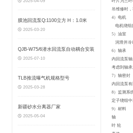
2025-04-09
叶片为三叶
吊维修时，
4
）电机
膜池回流泵Q:1100立方 H：1.0米
电机绕组
2025-03-20
5
）油室
润滑并冷
QJB-W75/6潜水回流泵自动耦合安装
6
）轴承
2025-07-10
内回流泵轴
考虑到轴承
7
）轴密封
TLB推流曝气机规格型号
内回流泵有
2025-03-28
8
）监测系
定子绕组中
新疆砂水分离器厂家
9
）材料
2025-05-04
轴
叶
轮