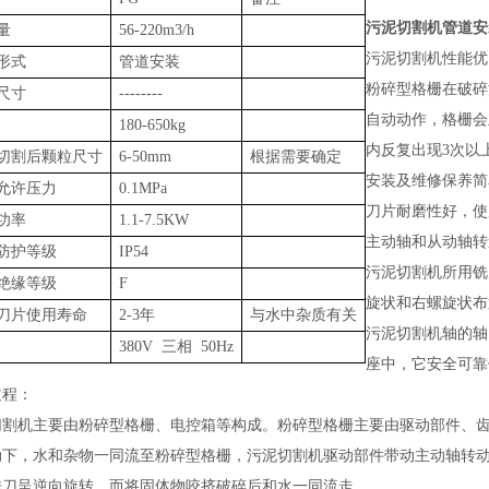
污泥切割机管道安
量
56-220m3/h
污泥切割机
性能优
形式
管道安装
粉碎型格栅在破碎
尺寸
--------
自动动作，格栅会
180-650kg
内反复出现
3
次以
切割后颗粒尺寸
6-50mm
根据需要确定
安装及维修保养简
允许压力
0.1MPa
刀片耐磨性好，使
功率
1.
1-7.5KW
主动轴和从动轴转
防护等级
IP54
污泥切割机
所用铣
绝缘等级
F
旋状和右螺旋状布
刀片使用寿命
2-3
年
与水中杂质有关
污泥切割机
轴的轴
3
80V
三相
50Hz
座中，它安全可靠
过程
：
切割机
主要
由
粉碎型格栅、电控箱
等构成。
粉碎型格栅主要
由
驱动部件、
动下，水和杂物一同流至粉碎型格栅，
污泥切割机
驱动部件带动主动轴转
铣刀呈逆向旋转，而将固体物咬挤破碎后和水一同流走
.
。