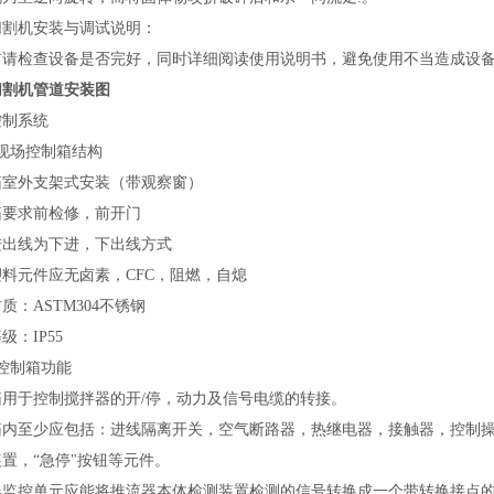
切割机
安装与调试
说明：
前请检查设备是否完好，同时详细阅读使用说明书，避免使用不当造成设
切割机管道安装图
控制系统
现场
控制箱结构
箱室外支架式安装（带观察窗）
箱要求前检修，前开门
进出线为下进，下出线方式
塑料元件应无卤素，
CFC
，阻燃，自熄
材质：
ASTM304
不锈钢
等级：
IP55
控制箱功能
箱用于控制搅拌器的开
/
停，动力及信号电缆的转接。
箱内至少应包括：进线隔离开关，空气断路器，热继电器，接触器，控制
装置，
“急停"按钮等元件。
器监控单元应能将推流器本体检测装置检测的信号转换成一个带转换接点