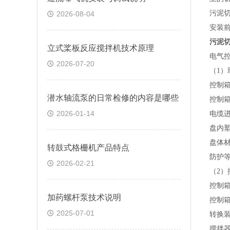
污泥
2026-08-04
安装
污泥
立式桨板反应搅拌机技术原理
电气
2026-07-20
（
1
）
控制
潜水轴流泵的日常检修的内容是哪些
控制
2026-01-14
电缆
盘内
盘体
转鼓式格栅机产品特点
防护
2026-02-21
（
2
）
控制
加药螺杆泵技术说明
控制
2025-07-01
转换
搅拌