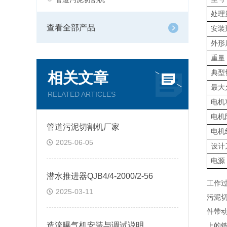
处理
查看全部产品
安装
外形
重量
典型
相关文章
最大
RELATED ARTICLES
电机
电机
管道污泥切割机厂家
电机
2025-06-05
设计
电源
潜水推进器QJB4/4-2000/2-56
工作
2025-03-11
污泥
件带
​造流曝气机安装与调试说明
上的