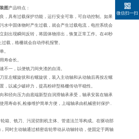
装图
产品特点
：
微信扫一扫
良，具有过载保护功能，运行安全
可靠
，可自动控制
。
如果
污水中固体物时产生过载，就会产生过载电流，电控系统会
立刻出现瞬间反转，将固体物排出，恢复正常工作。在
40
秒
上过载，格栅就会自动停机报警。
单。
用寿命长。
速不一，以便铣刀间夹渣的自清。
刀呈左螺旋状和右螺旋状，装入主动轴和从动轴后再按左螺
置，以减少破碎力，提高粉碎型格栅传动平稳性。
向和径向压力由底端新型自润滑轴承承受，轴承安装在轴承
使用寿命长
,
检修维护简单方便，上端轴承由机械密封保护
..
齿轮箱、铣刀、
污泥切割机
主体、管道法兰
等构成。
在驱动部
动，同时主动轴通过精密齿轮带动从动轴转动，使固定于两轴