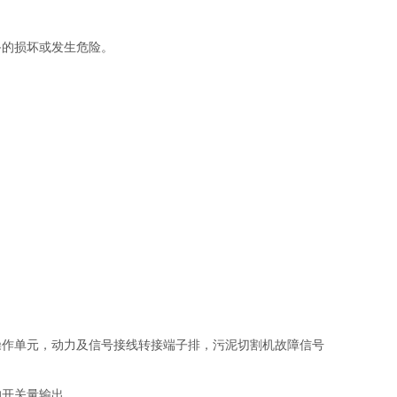
备的损坏或发生危险。
操作单元，动力及信号接线转接端子排，
污泥切割机
故障信号
的开关量输出。