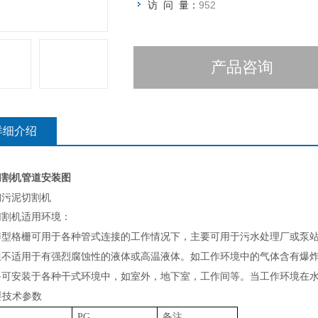
访 问 量：
952
产品咨询
详细介绍
切割机管道安装图
钢污泥切割机
切割机
适用环境
：
碎型格栅可用于各种管式连接的工作情况下，主要可用于污水处理厂或泵
但不适用于有强烈腐蚀性的液体或高温液体。如工作环境中的气体含有爆
备可安装于各种干式环境中，如室外，地下室，工作间等。当工作环境在
要技术参数
P
G
备注