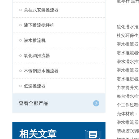
配导杆 提
悬挂式安装推流器
液下推流搅拌机
硫化潜水推
杜安环保生
潜水推流机
潜水推流器
潜水推流器
氧化沟推流器
潜水潜水推
潜水推流器
不锈钢潜水推流器
潜水推进器
低速推流器
力在提升支
每台潜水推
查看全部产品
个工作过程
壳体材质：
潜水推流器
相关文章
晴橡胶O形