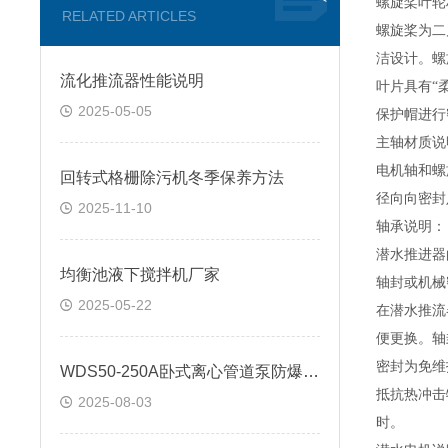
螺旋桨叶轮
RELATED ARTICLES
螺旋桨为二
洁设计。螺
流化推流器性能说明
叶片具有“
2025-05-05
保护帽进行
主轴材质说
电机轴和螺
回转式格栅除污机冬季保养方法
径向向密封
2025-11-10
轴承说明：
潜水推进器
均衡池液下搅拌机厂家
轴封或机械
2025-05-22
在潜水推流
便更换。轴
密封为免维
WDS50-250A卧式离心管道泵防爆电机
抵抗热冲击
2025-08-03
时。