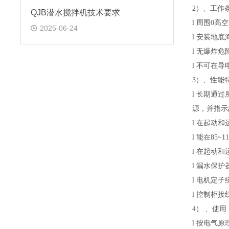
2
）、工作
QJB潜水搅拌机技术要求
l
周围
0
高空
2025-06-24
l
安装地底
l
无爆炸危
l
不可在导
3
）、性能
l
长期通过
源，并指示
l
在起动和
l
能在
85~1
l
在起动和
l
漏水保护
l
电机定子
l
控制柜接
4
）
、使用
l
按电气原