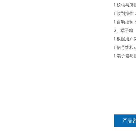
l
校核与所
l
收到操作
l
自动控制
2
、端子箱
l
根据用户
l
信号线和
l
端子箱与
产品