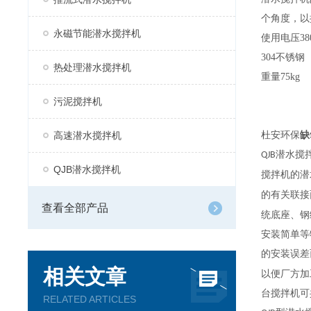
个角度，以
永磁节能潜水搅拌机
使用电压38
304不锈钢
热处理潜水搅拌机
重量75kg
污泥搅拌机
高速潜水搅拌机
杜安环保
缺
潜水搅
QJB
QJB潜水搅拌机
搅拌机的潜
的有关联接
查看全部产品
统底座、钢
安装简单等
的安装误差
相关文章
以便厂方加
台搅拌机可
RELATED ARTICLES