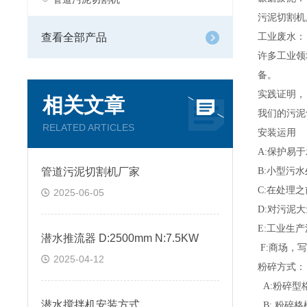
污泥切割机
查看全部产品
工业废水：
许多工业领
备。
实践证明，
相关文章
我们的污泥
RELATED ARTICLES
安装运用
A:
保护易于
管道污泥切割机厂家
B:
小型污水
C:
在处理之
2025-06-05
D:
对污泥大
E:
工业生产
潜水推流器 D:2500mm N:7.5KW
F:
商场，写
2025-04-12
粉碎方式
：
A:
粉碎型
潜水搅拌机安装方式
B:
粉碎格