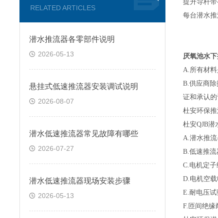
提升导杆带
RELATED ARTICLES
每台潜水推
潜水推流器各零部件说明
2026-05-13
厌氧池水下
A.
所有材料
B.
供应商除
悬挂式低速推流器安装调试说明
证和承认的
2026-08-07
杜安环保推
杜安
QJB
潜
潜水低速推流器常见故障有哪些
A.
潜水推流
2026-07-27
B.
低速推流
C.
电机定子
D.
电机空载
潜水低速推流器现场安装步骤
E.
耐电压试
2026-05-13
F.
匝间绝缘