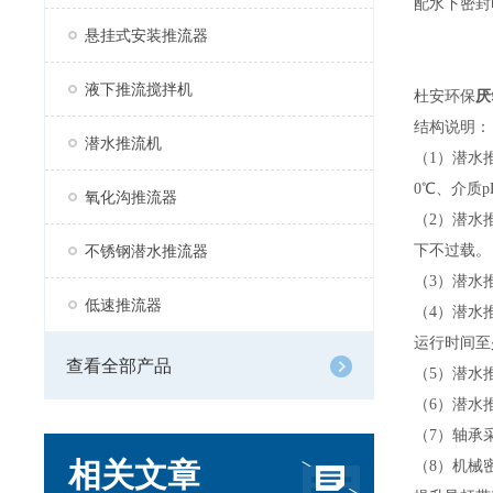
配水下密封
悬挂式安装推流器
液下推流搅拌机
厌
杜安环保
结构
说明：
潜水推流机
（
1
）潜水
0
℃、介质
p
氧化沟推流器
（
2
）潜水
不锈钢潜水推流器
下不过载。
（
3
）潜水
低速推流器
（
4
）潜水
运行时间至
查看全部产品
（
5
）潜水
（
6
）潜水
（
7
）轴承
相关文章
（
8
）机械