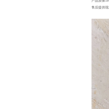
产品
质保
1
售后
提供现