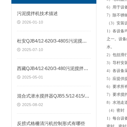
6）用于设
污泥搅拌机技术描述
7）除不锈
2026-01-10
（
3）安装
1）各设备
之一。设备
杜安QJB4/12-620/3-480S污泥搅拌机 质保两年
水。
2025-07-10
2）包括滑
3）
导杆
安
西藏QJB4/12-620/3-480污泥搅拌机价格
4
）各设备
2025-05-01
5）应提供
6）要求所
7）要求搅
混合式潜水搅拌器QJB5.5/12-615/3-480S
8）水池走
2025-08-02
（
4）密封
1）每台设
反捞式格栅清污机控制形式有哪些
密封。密封