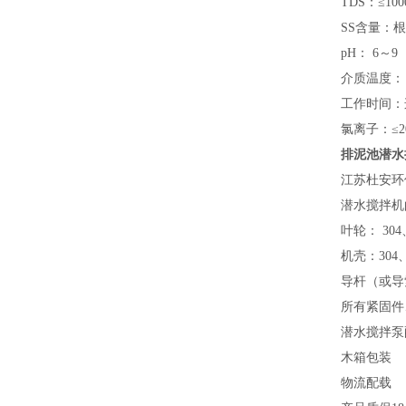
TDS：≤100
SS含量：
pH： 6～9
介质温度：
工作时间：
氯离子：
≤2
排泥池潜水搅拌
江苏杜安环
潜水搅拌机
叶轮：
30
机壳：
304
导杆（或导
所有紧固件
潜水搅拌泵
木箱包装
物流配载