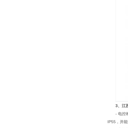
3、江
- 电控柜
IP55，