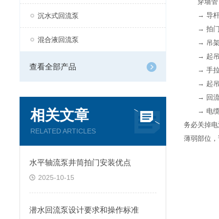
穿墙管（
→ 导杆（
沉水式回流泵
→ 拍门
混合液回流泵
→ 吊架
→ 起吊架
查看全部产品
→ 手拉葫
→ 起吊环
→ 回流
相关文章
→ 电缆固
务必关掉电
RELATED ARTICLES
薄弱部位，
水平轴流泵井筒拍门安装优点
2025-10-15
潜水回流泵设计要求和操作标准