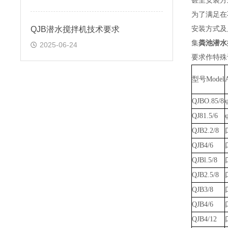
甚至安装方
为了满足在
QJB潜水搅拌机技术要求
安装方式及
集
粪池潜水搅拌
2025-06-24
要求作特殊
型号
Model
QJBO.85/8
QJ81.5/6
QJB2.2/8
QJB4/6
QJBl.5/8
QJB2.5/8
QJB3/8
QJB4/6
QJB4/12