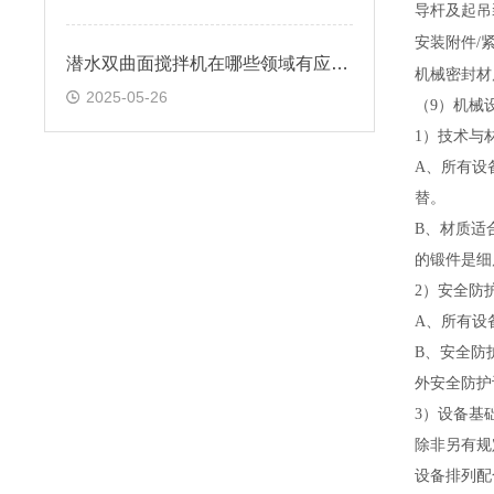
导杆及起吊
安装附件
/
潜水双曲面搅拌机在哪些领域有应用前景
机械密封材
2025-05-26
（
9）机械
1）技术与
A、所有设
替。
B、材质适
的锻件是细
2）安全防
A、所有设
B、安全防
外安全防护
3）设备基
除非另有规
设备排列配