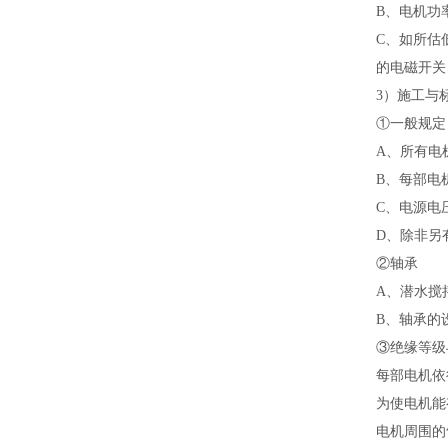
B、电机功率
C、如所估
的电磁开关
3）施工与
①一般规定
A、所有电
B、每部电
C、电源电
D、除非另
②轴承
A、
潜水搅
B、
轴承的
③绝缘等级
每部电机依
为使电机能
电机周围的