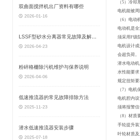
（
5）冷却
双曲面搅拌机出厂资料有哪些
电机能被周
2026-01-16
（
6）电动
电动机是全
LSSF型砂水分离器常见故障及解决方法
须采用F级
电机设计成
2026-04-23
会超负荷。
潜水电动机
粉碎格栅除污机维护与保养说明
水性能要求
2026-04-06
规定扭矩要
（
7）电机
低速推流器的常见故障排除方法
电机腔内设
2025-11-23
须将报警信
（
8）材质
手轮提升装
潜水低速推流器安装步骤
叶轮材质及
2025-07-18