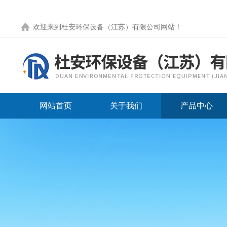
欢迎来到
杜安环保设备（江苏）有限公司网站
！
网站首页
关于我们
产品中心