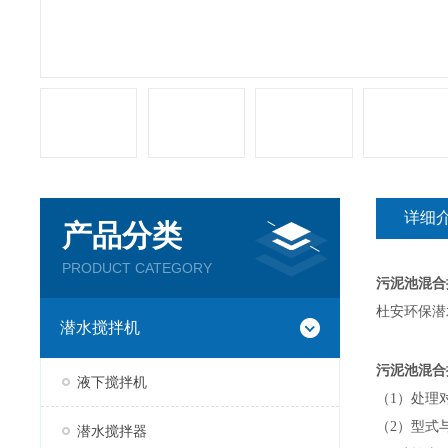
详细
产品分类
PRODUCT CATEGORY
污泥池混合
杜安环保潜
潜水搅拌机
污泥池混合
液下搅拌机
（
1）处理
（
2）型式
潜水搅拌器