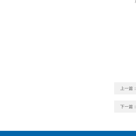
上一篇
下一篇