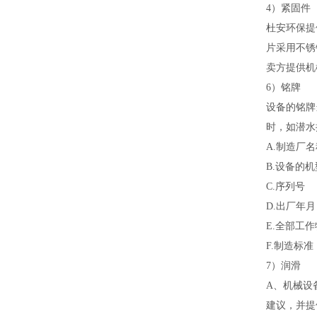
4）紧固件
杜安环保
提
片采用不锈
卖方提供机
6）铭牌
设备的铭牌
时，如潜水
A.制造厂名
B.设备的
C.序列号
D.出厂年月
E.全部工
F.制造标准
7）润滑
A、机械设
建议，并提