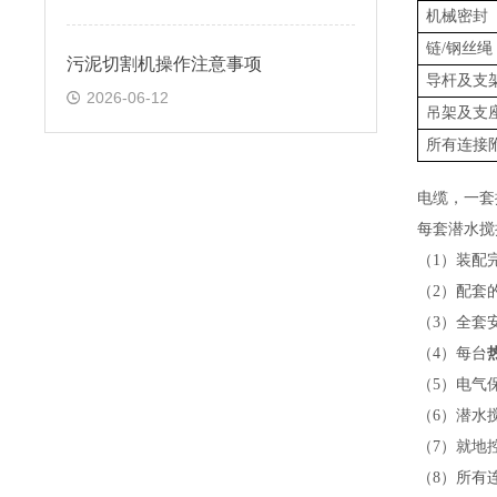
机械密封
链
/钢丝绳
污泥切割机操作注意事项
导杆及支
2026-06-12
吊架及支
所有连接
电缆，一套
每套
潜水搅
（
1）装配
（
2）配套
（
3）全套
（
4）每台
（
5）电气
（
6）
潜水
（
7）就地
（
8）所有