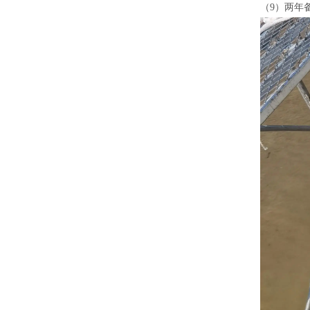
（
9）两年