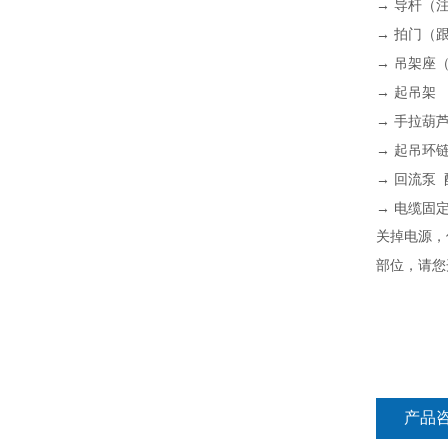
→
导杆（
→
拍门（
→
吊架座
→
起吊架
→
手拉葫
→
起吊环
→
回流泵
→
电缆固
关掉电源，
部位，请您
产品