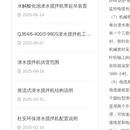
IP68
防护
水解酸化池潜水搅拌机带起吊装置
监控电缆包
2025-05-14
（
7
）机械
每台
潜水
推
有一个三密
QJB4/6-400/3-980S潜水搅拌机工艺说明
封。密封在
2025-05-07
机械密封采
叶轮轴上的
潜水搅拌机供货范围
齿轮箱油室
2025-04-16
5000
小时
（
8
）电缆
推流式潜水搅拌机结构说明
电缆接线室
个圆柱型弹
2025-03-31
是用两个不
理，可快速
杜安环保潜水搅拌机配置说明
接线室和电
2025-02-10