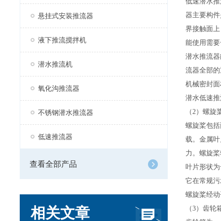
低速潜水
推
器主要构件
悬挂式安装推流器
界接触面上
液下推流搅拌机
能使用需要
潜水
推流器
潜水推流机
流器全部的
机械密封面
氧化沟推流器
潜水低速
推
（
2
）螺旋
不锈钢潜水推流器
螺旋桨包括
低速推流器
载。金属叶
力。螺旋桨
查看全部产品
叶片形状为
它在常规污
螺旋桨经动
相关文章
（
3
）齿轮