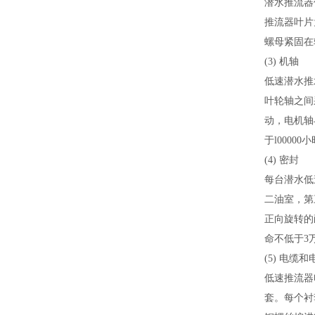
潜水
推
流
器
推流器
叶片
螺母紧固在
(3)
机轴
低速潜水
推
叶轮轴之间
动，电机轴
于
l00000
小
(4)
密封
每台
潜水低
二油室，第
正向旋转的
命不低于
3
(5)
电缆和
低速推流器
套。每个衬