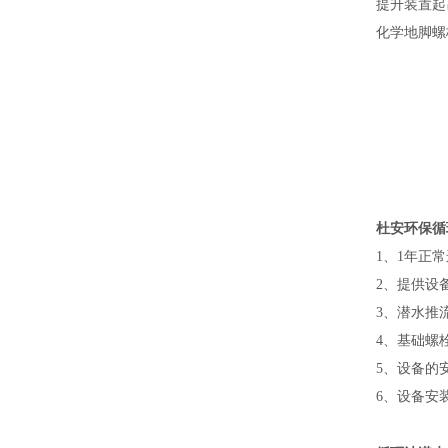
提升装置起
化学地脚螺
杜安环保循
1
、
1
年正常
2
、提供设
3
、潜水推
4
、基础螺
5
、设备的
6
、设备
安