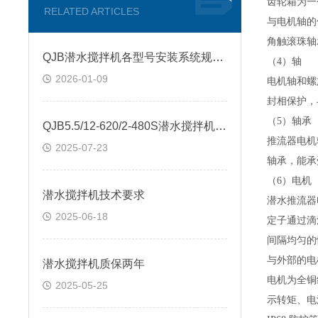
齿轮箱为一
RELATED ARTICLES
与电机轴的
角触滚珠轴
QJB潜水搅拌机各型号安装系统规格尺寸
（
4
）轴
2026-01-09
电机轴和螺
封
相
保护，
（
5
）轴承
QJB5.5/12-620/2-480S潜水搅拌机起吊式安装
推流器电机
2025-07-23
轴承，能承
（
6
）电机
潜水搅拌机技术要求
潜水
推流器
2025-06-18
定子通过滴
间隔均匀的
与外部的电
潜水搅拌机质保两年
电机
为全铜
2025-05-25
示转矩、电