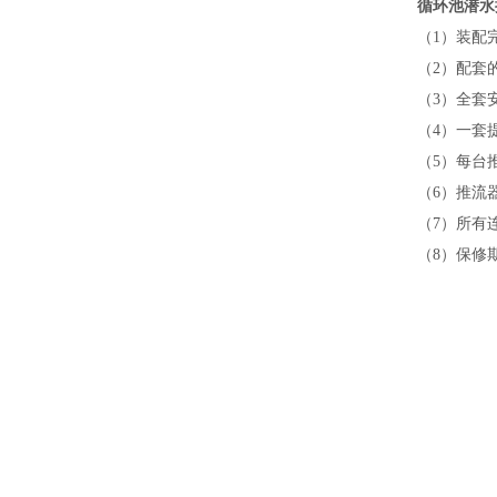
循环池潜水
（
1
）装配
（
2
）配套
（
3
）全套
（
4
）一套
（
5
）每台
（
6
）推流
（
7
）所有
（
8
）保修