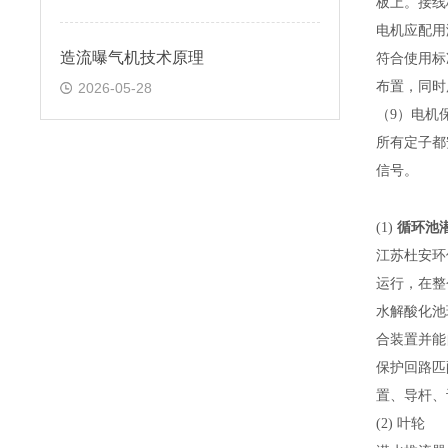
板上。接线
电机应配用
造流曝气机技术原理
符合
使用
标
布置，同时
2026-05-28
（
9
）电机
所有定子都
信号。
循环池
(1)
江苏杜安环
运行，在整
水解酸化池
合装置并能
保护回路匹
置、导杆、
(2)
叶轮