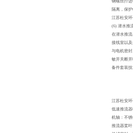
钢螺丝拧进
隔离，保护
江苏杜安环
(6)
潜水
推
在潜水推
流
接线室以及
与电机密封
敏开关断开
备件套装技
江苏杜安环
低速
推
流
器
机轴：不锈
推
流
器桨叶