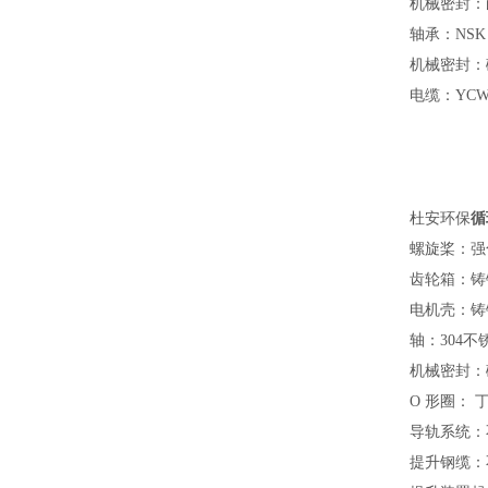
机械密封：
轴承：
NSK
机械密封：
电缆：
YC
循
杜安环保
螺旋桨：强
齿轮箱：铸
电机壳：铸
轴：
304
不
机械密封：
O
形圈： 
导轨系统：
提升钢缆：