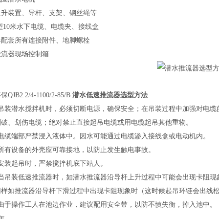
提升装置、导杆、支架、钢丝绳等
型
10
米水下电缆、电缆夹、接线盒
器配套
所有连接附件、地脚螺栓
推流器现场
控制箱
环保
QJB
2.2/4-1100/2-85/B
潜水低速推流器选型方法
吊装潜水搅拌机时，必须切断电源，确保安全；在吊装过程中加强对电缆
划破、划伤电缆；绝对禁止直接起吊电缆或用电缆起吊其他重物。
电缆端部严禁浸入液体中。因水可能通过电缆渗入接线盒或电动机内。
所有设备的外壳应可靠接地，以防止发生触电事故。
安装起吊时，严禁搅拌机底下站人。
当吊装
低速推流器
时，如
潜水推流器
沿导杆上升过程中可能会
出现卡阻现
同样
如
推流器
沿导杆下滑过程中
出现卡阻现象时（这时候起吊环链会出线
由于操作工人在池边作业，建议配用安全带，以防不慎失衡，掉入池中。
年