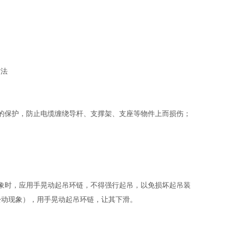
的保护，防止电缆缠绕导杆、支撑架、支座等物件上而损伤；
象时，应用手晃动起吊环链，不得强行起吊，以免损坏起吊装
松动现象），用手晃动起吊环链，让其
下滑。