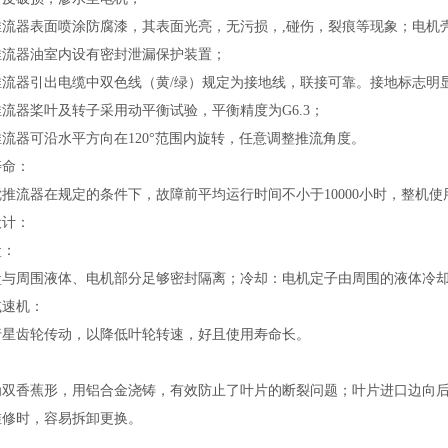
推流器
表面喷涂防腐漆，其表面光亮，无污损，
,
碰伤，裂痕等现象；电机
推流器
油室内设有密封泄漏保护装置；
推流器
引出电缆中双色线（黄
/
绿）规定为接地线，联接可靠。接地标志明
推流器
桨叶及转子采用动平衡试验，平衡精度为
G6.3
；
推流器
可沿水平方向在
120
°范围内旋转，任意调整推流角度。
寿命
：
搅
推流器
在规定的条件下，故障前平均运行时间不小于
10000
小时，整机使
设计
：
盒
：
盒与周围液体、电机部分
足够
密封隔离；冷却：电机定子由周围的液体冷
减速机：
行星齿轮传动，以降低叶轮转速
，好且使用寿命长
。
：
为双香蕉形，用铝合金浇铸，有效防止了叶片的断裂问题；叶片进口边向
维修时，容易拆卸更换。
：