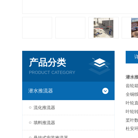
产品分类
PRODUCT CATEGORY
潜水
齿轮
潜水推流器
全铜
叶轮直
流化推流器
叶轮转
桨叶数
填料推流器
杜安环保Q
悬挂式安装推流器