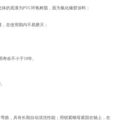
壳体的底漆为
PVC
环氧树脂，面为氯化橡胶涂料；
显，在使用期内不易磨灭；
用寿命不小于
10
年。
却。
后弯曲，具有
长期
自动清洗性能；用锁紧螺母紧固在轴上，在