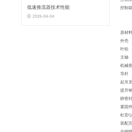
低速推流器技术性能
控制
2026-04-04
原
材
外壳
叶轮
主轴
机械
导杆
起吊
提升
静密
紧固
杜安Q
装配
全铜