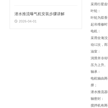
采用行星齿
叶
轮：
潜水推流曝气机安装步骤讲解
叶
轮
为双香
2026-04-01
起吊维修时
电机
：
采用全淹没
动
12
次，而
油室
：
润滑并冷却
压力上升。
轴承
：
电机轴由两
撑；
潜水推流
器
轴密封
：
搅拌机有两