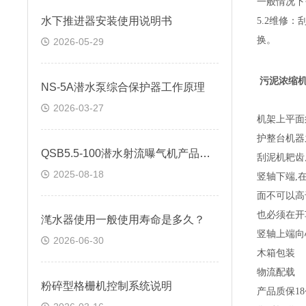
一般情况下
水下推进器安装使用说明书
5.2
维修：
换。
2026-05-29
污泥浓缩
NS-5A潜水泵综合保护器工作原理
2026-03-27
机架上平面
护整台机器
QSB5.5-100潜水射流曝气机产品优势
刮泥机耙齿
2025-08-18
竖轴下端
,
面不可以高
也必须在开
滗水器使用一般使用寿命是多久？
竖轴上端向
2026-06-30
木箱包装
物流配载
粉碎型格栅机控制系统说明
产品
质保
1