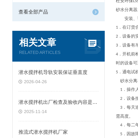
杜安环保
LS
砂水分离器
查看全部产品
安装、
．在订货
1
．设备的
2
相关文章
．设备有
3
RELATED ARTICLES
．开机前
4
时的设备可
潜水搅拌机导轨安装保证垂直度
．通电试
5
砂水分离
2026-04-26
．操作
1
．设备
2
潜水搅拌机出厂检查及验收内容是什么
．每天
3
2025-11-14
需高度。
．每二
4
推流式潜水搅拌机厂家
．因故
5