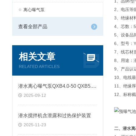
1、品牌/型号
2、电压等级：
离心曝气泵
3、绝缘材
查看全部产品
4、芯数：5
5、设备品
6、型号：YZW
7、线芯材
相关文章
8、用途：
RELATED ARTICLES
9、产品认
10、电线
潜水离心曝气泵QXB4.0-50 QXB5.5-100型
11、绝缘厚
12、标称截
2025-09-12
潜水搅拌机含泄露和过热保护装置
2025-11-23
二、潜水离