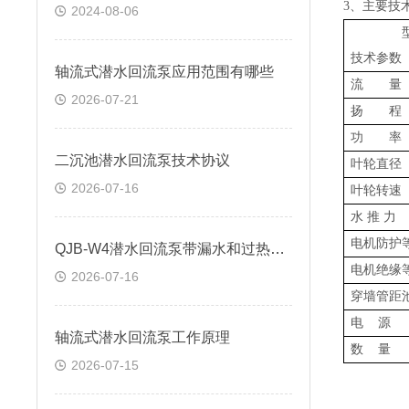
3
、主要技
2024-08-06
型
技术参数
轴流式潜水回流泵应用范围有哪些
流
2026-07-21
扬 程
功 
二沉池潜水回流泵技术协议
叶轮直径
2026-07-16
叶轮
水
推
力
电机防护
QJB-W4潜水回流泵带漏水和过热保护功能
电机绝缘
2026-07-16
穿墙管距
电
源
轴流式潜水回流泵工作原理
数
量
2026-07-15