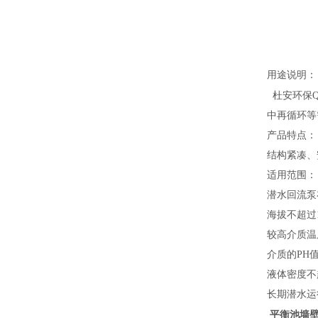
用途
说明：
杜安环保
Q
中再循环等
产品
特点
：
结构紧凑、
适用范围
：
潜水回流泵
海拔不超过
较
高介质温
介质的
PH
液体密度不
长期潜水运
平衡池墙