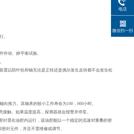
电话
微信扫一扫
行。
件作动、静平衡试验。
。
装置以防叶轮和轴无论是正转还是偶尔发生反转都不会发生松
轴向推力。其轴承的
较
小工作寿命为
100
，
000
小时。
壳接触。如果温度提高，探测器就会报警并停泵。
密封需在油腔内运行，该油腔能以一个稳定的流速对重叠的密
损密封元件，并且不需维修或调节。