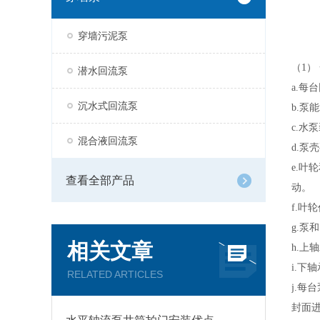
穿墙污泥泵
（
1
）
潜水回流泵
a.
每台
沉水式回流泵
b.
泵能
c.
水泵
混合液回流泵
d.
泵壳
e.
叶轮
查看全部产品
动。
f.
叶轮
g.
泵和
相关文章
h.
上轴
i.
下轴
RELATED ARTICLES
j.
每台
封面