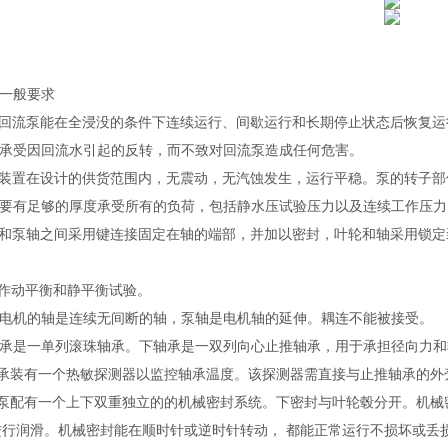
 一般要求
回流
泵能在全浸没的条件下连续运行、间歇运行和长期停止状态后恢复运
承受因回流水引起的反转，而不致对
回流
泵造成任何危害。
装置在设计的供货范围内，无震动，无汽蚀发生，运行平稳。泵的转子部
要有足够的厚度承受所有的负荷，包括静水压试验压力以及连续工作压力
和泵轴之间采用键连接固定在轴的端部，并加以密封，叶轮和轴采用锁定
作动平衡和静平衡试验。
电机的轴是连续无间断的轴，泵轴是电机轴的延伸。耦连不能被接受。
承是一单列滚珠轴承。下轴承是一双列向心止推轴承，用于承担径向力和
承装有一个热敏探测器以监控轴承温度。该探测器需直接与止推轴承的外
泵配有一个上下双重独立的的机械密封系统。下密封与叶轮毂分开。机械
进行润滑。机械密封能在顺时针或逆时针转动， 都能正常运行不损坏或丢