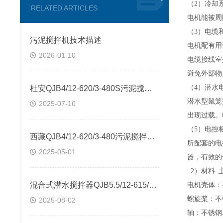
（
2
）冷却
RELATED ARTICLES
电机能被周
（
3
）电缆
污泥搅拌机技术描述
电机配有用
2026-01-10
电缆接线室
避免外部物
（
4
）潜水
杜安QJB4/12-620/3-480S污泥搅拌机 质保两年
潜水型鼠笼
2025-07-10
出现过载。
（
5
）电控
西藏QJB4/12-620/3-480污泥搅拌机价格
所配套的电
2025-05-01
器，有效的
2）
材料
混合式潜水搅拌器QJB5.5/12-615/3-480S
电机壳体：
螺旋桨：不
2025-08-02
轴：不锈钢