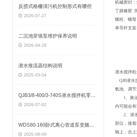
机械密封：
反捞式格栅清污机控制形式有哪些
丁腈橡胶
所
2026-07-27
螺栓、螺母
单导杆支架
二沉池穿墙泵维护保养说明
2026-04-28
潜水推流器结构说明
潜水搅拌机
2025-03-04
QJB潜
氧池、调节
QJB3/8-400/3-740S潜水搅拌机零配件技术要求
1、换
2026-07-02
内可能会有
2、潜
部位，接着
WDS80-160卧式离心管道泵变频电机
轴上，合上
2025-08-09