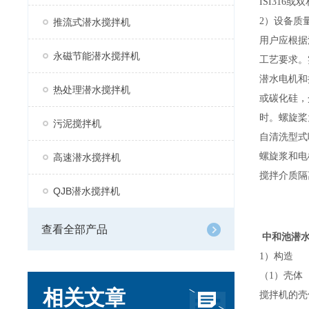
ISI316
2）
设备质
推流式潜水搅拌机
用户应根据
永磁节能潜水搅拌机
工艺要求。
潜水电机和
热处理潜水搅拌机
或碳化硅，
时。螺旋桨
污泥搅拌机
自清洗型
螺旋浆和电
高速潜水搅拌机
搅拌介质隔
QJB潜水搅拌机
查看全部产品
中和池潜水搅拌
1）
构造
（
1
）壳体
相关文章
搅拌机的壳