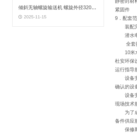
静密封材
倾斜无轴螺旋输送机 螺旋外径320mm
紧固件
2025-11-15
9．配套
装配
潜水
全套
10
米
杜安环保
运行指导
设备安装
确认的设
设备安装
现场技术
为了成功
备件供应
保修期