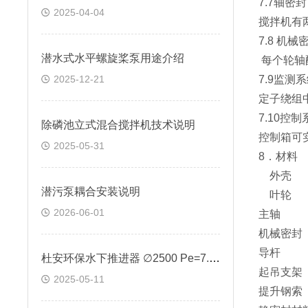
7.7轴密封
2025-04-04
搅拌机有
7.8
机械
潜水式水平螺旋桨泵用途介绍
每个轮轴
7.9
监测系
2025-12-21
定子绕组
7.10
控制
除磷池立式混合搅拌机技术说明
控制箱可
2025-05-31
8
．材料
外壳
潜污泵耦合安装说明
叶轮
2026-06-01
主轴
机械密封
导杆
杜安环保水下推进器 ∅2500 Pe=7.5kW
起吊支架
2025-05-11
提升钢索