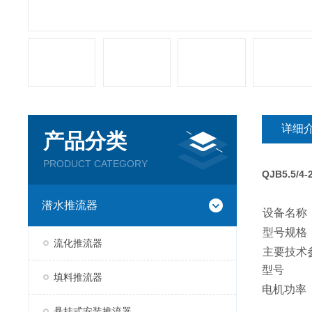
详细
产品分类
PRODUCT CATEGORY
QJB5.5/4-2
潜水推流器
1．
设备名称
2．
型号规格
流化推流器
3． 主要技术
型号
填料推流器
电机功率
悬挂式安装推流器