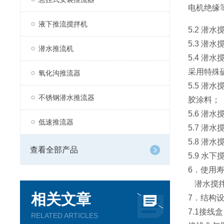
电机绝缘
液下推流搅拌机
5.2
潜水
5.3 
潜水推流机
5.4
潜水
采用特殊
氧化沟推流器
5.5
潜水
不锈钢潜水推流器
胶涂料；
5.6 潜
低速推流器
5.7
潜水
5.8
潜水
查看全部产品
5.9
水下
6．使用
潜水搅
相关文章
7．结构
7.1
接线盒
RELATED ARTICLES