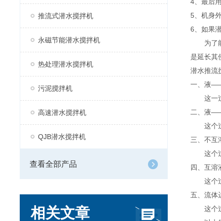
4、最后
5、机身
推流式潜水搅拌机
6、如果
永磁节能潜水搅拌机
为了能使
是延长其
热处理潜水搅拌机
潜水推流
一、液
—
污泥搅拌机
这一过程
二、液
—
高速潜水搅拌机
这个过程
QJB潜水搅拌机
三、不互
这个过程
查看全部产品
四、互溶
这个过程
五、流体
相关文章
这个过程