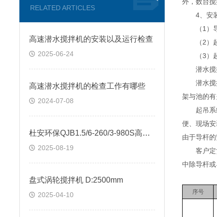
外，数台搅
RELATED ARTICLES
4、安装
（1）导
高速潜水搅拌机的安装以及运行检查
（2）起吊
2025-06-24
（3）起
潜水搅拌机
潜水搅拌机
高速潜水搅拌机的检查工作有哪些
架与池的有
2024-07-08
起吊系统底
便、现场安
杜安环保QJB1.5/6-260/3-980S高速潜水搅拌机
由于导杆的
2025-08-19
客户定货时
中除导杆或
盘式涡轮搅拌机 D:2500mm
序号
2025-04-10