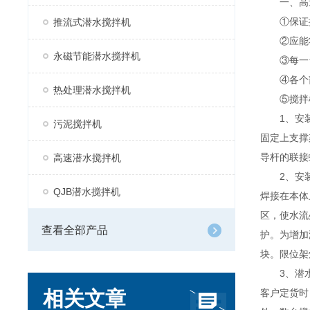
一、高速
①保证搅
推流式潜水搅拌机
②应能将
永磁节能潜水搅拌机
③每一台
④各个部
热处理潜水搅拌机
⑤搅拌机附
1、安装方
污泥搅拌机
固定上支撑
导杆的联接
高速潜水搅拌机
2、安装方
QJB潜水搅拌机
焊接在本体
区，使水流
查看全部产品
护。为增加
块。限位架
3、潜水搅
相关文章
客户定货时