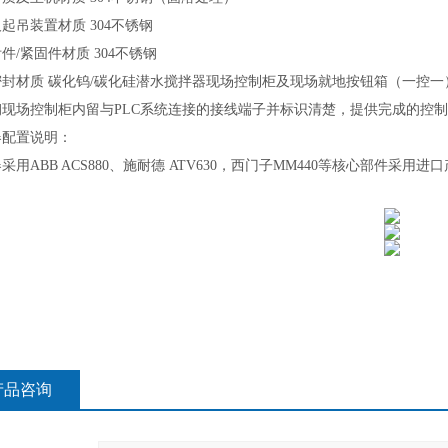
及起吊装置材质
304不锈钢
附件
/紧固件材质
304不锈钢
密封材质
碳化钨
/碳化硅
潜水搅拌器现场
控制柜及现场就地按钮箱（一控一
钢现场控制柜内留与
PLC
系统连接的接线端子并标识清楚，提供完成的控制
器配置说明
：
器采用
ABB ACS880
、施耐德
ATV630
，西门子
MM440
等核心部件采用进口
产品咨询