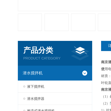
产品分类
PRODUCT CATEGORY
南京
使
用电
潜水搅拌机
材质：
叶轮直
液下搅拌机
南京
（
1）
潜水搅拌器
（
2）
1）
推流式潜水搅拌机