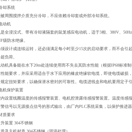
冷却系统
能被周围搅拌介质充分冷却，不应依赖冷却套或外部冷却系统。
电动机
机是全浸没式、带有冷却液隔套的鼠笼感应电动机，适于
3相、380V、50
用F级防水绝缘。
必须设计成连续运转，还必须满足每小时至少
15次的启动要求，而不会引
会超负荷。
电动机具备能在水下
20m处连续使用而不失去其防水性能（根据IP68标
防水性能要求，并应采用适合于水下应用的橡皮绝缘软电缆，即使电缆破损
合规定扭矩要求，以确保潜水密封的可靠性。电缆进线盒和电机要用定子
）电机保护装置
腔内设置线圈温度的传感报警装置、电机腔泄露传感报警装置。温度传感
报警信号以无源接点信号的形式输出，由厂内PLC系统采集，以保护推进
材质要求
提升装置
304不锈钢
材质及主机材质
304不锈钢
（
固溶处理
）