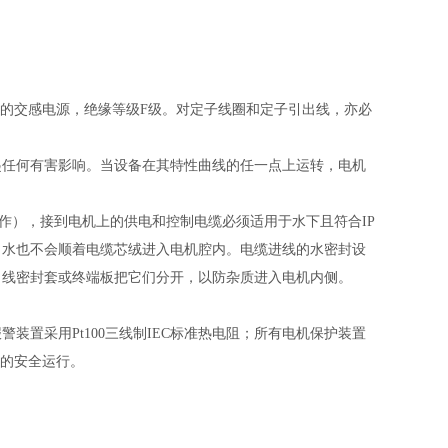
Hz的交感电源，
绝缘
等级
F级。对定子线圈和定子引出线，亦必
起任何有害影响。当设备在其特性曲线的任一点上运转，电机
准制作），接到电机上的供电和控制电缆必须适用于水下且符合IP
，水也不会顺着电缆芯绒进入电机腔内。电缆进线的水密封设
引线密封套或终端板把它们分开，以防杂质进入电机内侧。
报警装置采用
Pt100三线制IEC标准热电阻；所有电机保护装置
器的安全运行。