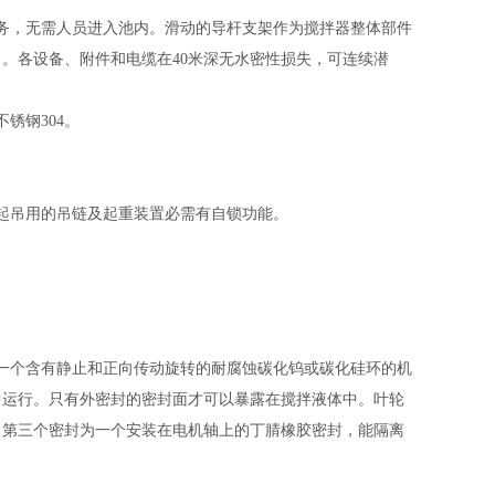
务，无需人员进入池内。滑动的导杆支架作为搅拌器整体部件
。各设备、附件和电缆在40米深无水密性损失，可连续潜
锈钢304。
起吊用的吊链及起重装置必需有自锁功能。
一个含有静止和正向传动旋转的耐腐蚀碳化钨或碳化硅环的机
中运行。只有外密封的密封面才可以暴露在搅拌液体中。叶轮
。第三个密封为一个安装在电机轴上的丁腈橡胶密封，能隔离