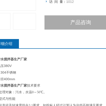
访 问 量：
1012
产品咨询
详细介绍
潜水搅拌器生产厂家
压380V
304不锈钢
径400mm
潜水搅拌器生产厂家
技术要求
处理对象：污水，水温0～50℃。
型式与性能
叶轮直径及转速需符合3.1要求，如投标人经过计算认为这些不能满足要求