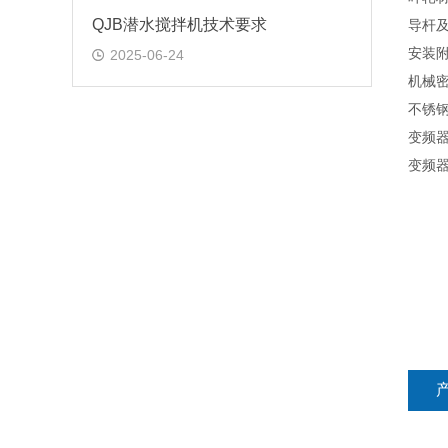
QJB潜水搅拌机技术要求
导杆
安装
2025-06-24
机械
不锈
变频
变频