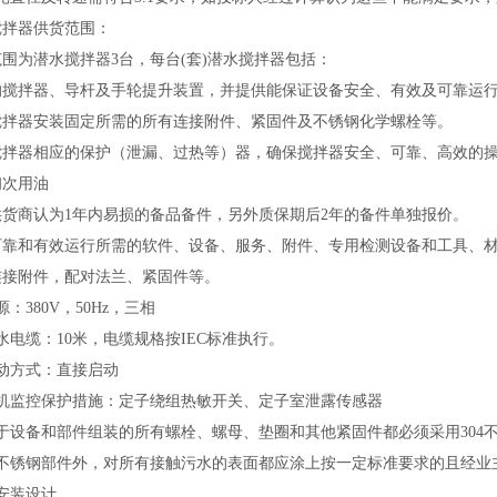
搅拌器
供货范围
：
范围为潜水搅拌器
3台，每台(套)潜水搅拌器包括：
的搅拌器、导杆及手轮提升装置，并提供能保证设备安全、有效及可靠运
搅拌器安装固定所需的所有连接附件、紧固件及不锈钢化学螺栓等。
搅拌器相应的保护（泄漏、过热等）器，确保搅拌器安全、可靠、高效的
初次用油
供货商认为
1年内易损的备品备件，另外质保期后2年的备件单独报价。
可靠和有效运行所需的软件、设备、服务、附件、专用检测设备和工具、
连接附件，配对法兰、紧固件等。
源：380V，50Hz，三相
水电缆：10米，电缆规格按IEC标准执行。
启动方式：直接启动
电机监控保护措施：定子绕组热敏开关、定子室泄露传感器
用于设备和部件组装的所有螺栓、螺母、垫圈和其他紧固件都必须采用304
除不锈钢部件外，对所有接触污水的表面都应涂上按一定标准要求的且经业
安装设计