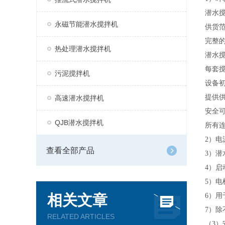
潜水
永磁节能潜水搅拌机
供货
完整
热处理潜水搅拌机
潜水
每套
污泥搅拌机
设备
提供
高速潜水搅拌机
安全
QJB潜水搅拌机
所有
2）电
查看全部产品
3）潜
4）
5）
相关文章
6）
7）
RELATED ARTICLES
（
3）