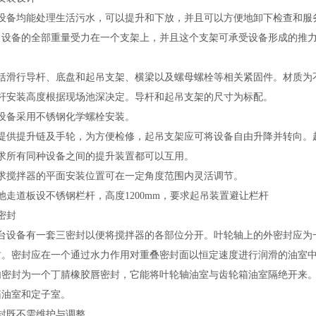
各设备均能处理生活污水，可以提升和下放，并且可以方便地卸下检查和服
。设备的全部重量受力在一个支架上，并且这个支架可承受设备形成的推力
括滑行导杆、底盘和起吊支架、横梁以及螺母螺栓等相关紧固件。材质为不
杆
安装高度
根据现场池深决定
。导杆和起吊支架的
尺寸为标配。
设备采用不锈钢化学螺栓安装。
应提供提升链及手轮，为方便检修，起吊支架应可将设备自由升降并转向。
要求所有同种设备之间的提升装置都可以互用。
要求搅拌器的平面安装位置可在一定角度范围内灵活调节。
池走道板设不锈钢栏杆，高度1200mm，要求起吊装置避让栏杆
密封
每台设备有一套三密封以便将搅拌器的各部位分开。叶轮轴上的外密封应为
封。密封应在一个通过水力作用对重叠密封面以恒定速度进行润滑的油室
内密封为一个丁腈橡胶唇密封，它能将叶轮轴油室与齿轮箱油室隔绝开来
箱油室和定子室。
封既不需维护
与
调整。