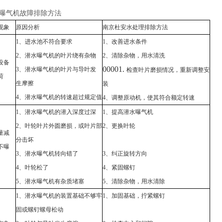
曝气机故障排除方法
现象
原因分析
南京杜安水处理
排除方法
1、进水池不符合要求
1、改善进水条件
2、潜水曝气机的叶片绕有杂物
2、清除杂物，用水清洗
设备
00001.
3、潜水曝气机的叶片与导叶发
检查叶片磨损情况，重新调整安
荷
生摩擦
装
4、潜水曝气机的转速超过规定值
4、调整原动机，使其符合额定转速
1、潜水曝气机的潜入深度过深
1、提高潜水曝气机
2、叶轮叶片外圆磨损，或叶片部
2、更换叶轮
量减
分击坏
不曝
3、潜水曝气机转向错了
3、纠正旋转方向
4、叶轮松了
4、紧固螺钉
5、潜水曝气机有杂质堵塞
5、清除杂物，用水清除
1、潜水曝气机的装置基础不够牢
1、加固基础，拧紧螺钉
固或螺钉螺母松动