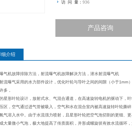
访 问 量：
936
产品咨询
详细介绍
曝气机故障排除方法，射流曝气机故障解决方法，潜水射流曝气机
射流曝气采用的水力部件设计，优化叶轮与导叶之间的间隙（小于
1mm
许多，
的星形叶轮设计，放射式水、气混合通道，在高速旋转电机的驱动下，叶
压区，空气通过进气管被吸入，空气和水在混合室内被高速旋转叶轮撕碎
氧气溶入水中。由于水流强力喷射，且星形叶轮把空气泡切割的更细、更
成大量微小气泡，极大地提高了传质面积，并形成螺旋状有效水流循环，