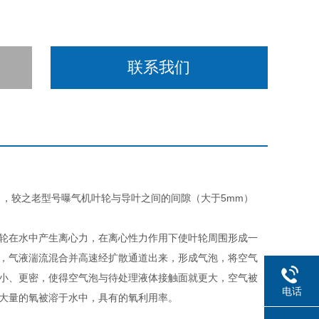
联系我们
），较之老型号曝气机叶轮与导叶之间的间隙（大于5mm）
轮在水中产生离心力，在离心性力作用下使叶轮周围形成一
，气液湍流混合并高速经扩散通道出来，形成气泡，将空气
小、更密，使得空气泡与待处理液体接触面就更大，空气被
电话
大量的氧被溶于水中，具有的氧利用率。