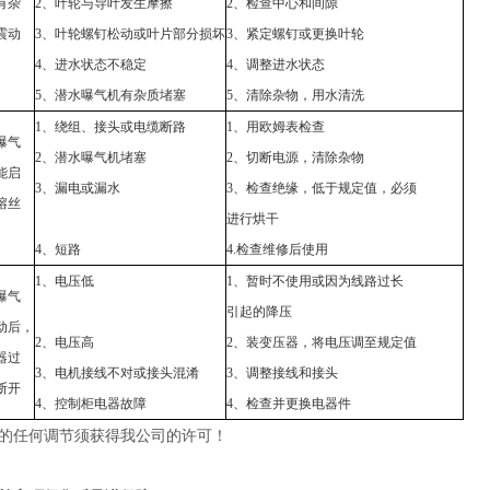
有杂
2、叶轮与导叶发生摩擦
2、检查中心和间隙
震动
3、叶轮螺钉松动或叶片部分损坏
3、紧定螺钉或更换叶轮
4、进水状态不稳定
4、调整进水状态
5、潜水曝气机有杂质堵塞
5、清除杂物，用水清洗
1、绕组、接头或电缆断路
1、用欧姆表检查
曝气
2、潜水曝气机堵塞
2、切断电源，清除杂物
能启
3、漏电或漏水
3、检查绝缘，低于规定值，必须
熔丝
进行烘干
4、短路
4.检查维修后使用
1、电压低
1、暂时不使用或因为线路过长
曝气
引起的降压
动后，
2、电压高
2、装变压器，将电压调至规定值
器过
3、电机接线不对或接头混淆
3、调整接线和接头
断开
4、控制柜电器故障
4、检查并更换电器件
的任何调节须获得我公司的许可！